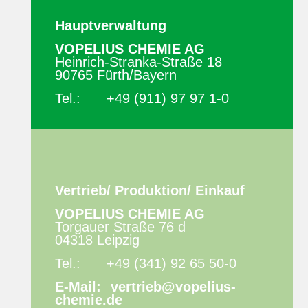
Hauptverwaltung
VOPELIUS CHEMIE AG
Heinrich-Stranka-Straße 18
90765 Fürth/Bayern
Tel.:
+49 (911) 97 97 1-0
Vertrieb/ Produktion/ Einkauf
VOPELIUS CHEMIE AG
Torgauer Straße 76 d
04318 Leipzig
Tel.:
+49 (341) 92 65 50-0
E-Mail:
vertrieb@vopelius-
chemie.de