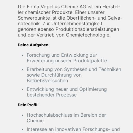
Die Fir­ma Vopelius Chemie AG ist ein Her­stel­
ler che­mi­scher Pro­duk­te. Einer unserer
Schwerpunkte ist die Ober­flä­chen- und Gal­va­
notechnik. Zur Un­ter­neh­mens­tä­tig­keit
gehören ebenso Pro­duk­ti­ons­dienst­leis­tun­gen
und der Ver­trieb von Che­mie­tech­no­lo­gie.
Deine Aufgaben:
Forschung und Entwicklung zur
Erweiterung unserer Produktpalette
Erarbeitung von Synthesen und Techniken
sowie Durchführung von
Betriebsversuchen
Entwicklung neuer und Optimierung
bestehender Prozesse
Dein Profil:
Hochschulabschluss im Bereich der
Chemie
Interesse an innovativen Forschungs- und